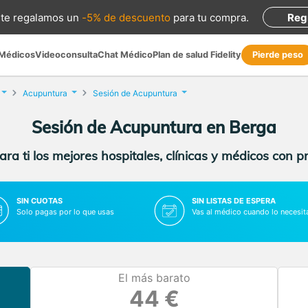
te regalamos
un
-5% de descuento
para tu compra
.
Reg
 Médicos
Videoconsulta
Chat Médico
Plan de salud Fidelity
Pierde peso
Acupuntura
Sesión de Acupuntura
Sesión de Acupuntura en Berga
ra ti los mejores hospitales, clínicas y médicos con p
SIN CUOTAS
SIN LISTAS DE ESPERA
Solo pagas por lo que usas
Vas al médico cuando lo necesit
El más barato
44 €