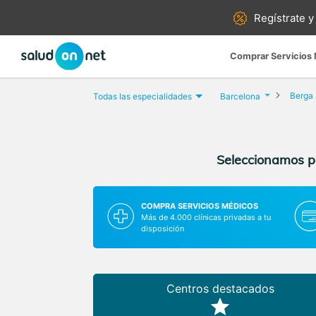
Regístrate y
Comprar Servicios
Berga
Todas las especialidades
Barcelona
Seleccionamos pa
COMPRA SERVICIOS MÉDICOS
Más de 4.000 clínicas privadas a tu
disposición
Centros destacados