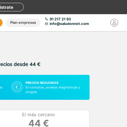
ístrate
91 217 21 93
Plan empresas
info@saludonnet.com
recios desde 44 €
PRECIOS REDUCIDOS
as
En consultas, pruebas diagnósticas y
cirugías
El más cercano
44 €