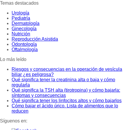
Temas destacados
Urología
Pediatría
Dermatología
Ginecología
Nutrición
Reproducción Asistida
Odontología
Oftalmología
Lo más leído
Riesgos y consecuencias en la operación de vesícula
biliar ¿es peligrosa?
Qué significa tener la creatinina alta o baja y cómo
regularla
Qué significa la TSH alta (tirotropina) y cómo bajarla:
síntomas y consecuencias
Qué significa tener los linfocitos altos y cómo bajarlos
Cómo bajar el ácido úrico. Lista de alimentos que lo
reducen
Síguenos en: