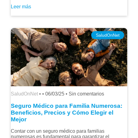
Leer más
SaludOnNet
SaludOnNet
• •
06/03/25
•
Sin comentarios
Seguro Médico para Familia Numerosa:
Beneficios, Precios y Cómo Elegir el
Mejor
Contar con un seguro médico para familias
numerosas es fundamental para garantizar el