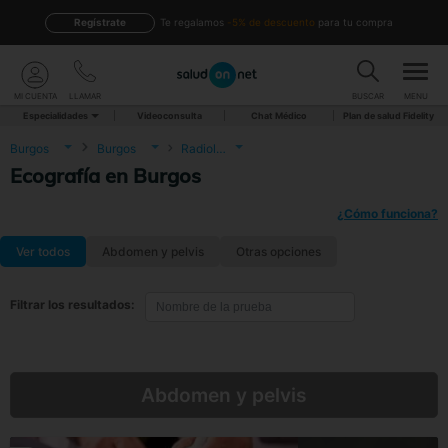
Regístrate
te regalamos
-5% de descuento
para tu compra
MI CUENTA
LLAMAR
BUSCAR
MENU
Especialidades
Videoconsulta
Chat Médico
Plan de salud Fidelity
Burgos
Burgos
Radiología
Ecografía en Burgos
¿Cómo funciona?
Ver todos
Abdomen y pelvis
Otras opciones
Filtrar los resultados:
Abdomen y pelvis