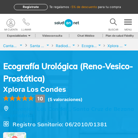
Regístrate
te regalamos
-5% de descuento
para tu compra
MI CUENTA
LLAMAR
BUSCAR
MENU
Especialidades
Videoconsulta
Chat Médico
Plan de salud Fidelity
Cantabria
Santa Cruz de Bezana
Radiodiagnóstico
Ecografía Urológica (Reno-Vesico-Prostática)
Xplora Los Condes
Ecografía Urológica (Reno-Vesico-
Prostática)
Xplora Los Condes
10
(5 valoraciones)
Avenida Los Condes,, Santa Cruz de Bezana
(Cantabria)
Registro Sanitario: 06/2010/01381