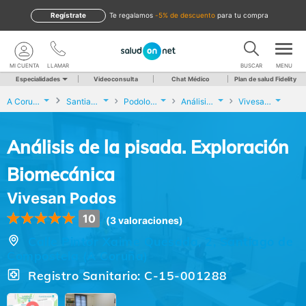
Regístrate
te regalamos
-5% de descuento
para tu compra
MI CUENTA
LLAMAR
BUSCAR
MENU
Especialidades
Videoconsulta
Chat Médico
Plan de salud Fidelity
A Coruña
Santiago de Compostela
Podología
Análisis de la pisada. Exploración Biomecánica
Vivesan Podos
Análisis de la pisada. Exploración
Biomecánica
Vivesan Podos
10
(3 valoraciones)
Calle Pintor Xaime Quesada, 2, Santiago de
Compostela (A Coruña)
Registro Sanitario: C-15-001288