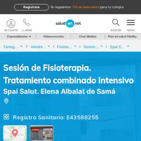
Regístrate
te regalamos
-5% de descuento
para tu compra
MI CUENTA
LLAMAR
BUSCAR
MENU
Especialidades
Videoconsulta
Chat Médico
Plan de salud Fidelity
Tarragona
Vendrell (El)
Fisioterapia
Sesión de Fisioterapia. Tratamiento combinado intensivo
Spai Salut. Elena Albalat de Samá
Sesión de Fisioterapia.
Tratamiento combinado intensivo
Spai Salut. Elena Albalat de Samá
Calle Cesar Martinell i Brunet, 34 - 36,
Vendrell (El) (Tarragona)
Registro Sanitario: E43588255