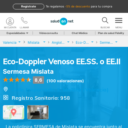
Regístrate
te regalamos
-5% de descuento
para tu compra
MI CUENTA
LLAMAR
BUSCAR
MENU
Especialidades
Videoconsulta
Chat Médico
Plan de salud Fidelity
Valencia
Mislata
Angiología y Cirugía Vascular
Eco-Doppler Venoso EE.SS. o EE.II
Sermesa Mislata
Eco-Doppler Venoso EE.SS. o EE.II
Sermesa Mislata
8,6
(100 valoraciones)
Calle Emparrado, 3, Mislata (Valencia)
Registro Sanitario: 958
La policlínica SERMESA de Mislata se encuentra junto al