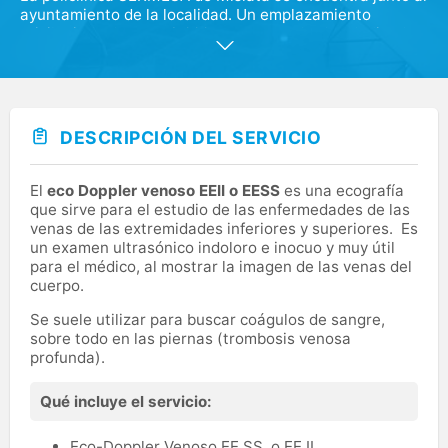
ayuntamiento de la localidad. Un emplazamiento
privilegiado de unos 3.000 metros cuadrados dedicados
a todas las áreas de la salud. En las policlínicas de
SERMESA se ofrece una atención médica personalizada
y de calidad permitiendo dar un servicio integral para
mejorar la salud de toda la familia
DESCRIPCIÓN DEL SERVICIO
El
eco Doppler venoso EEII o EESS
es una ecografía
que sirve para el estudio de las enfermedades de las
venas de las extremidades inferiores y superiores. Es
un examen ultrasónico indoloro e inocuo y muy útil
para el médico, al mostrar la imagen de las venas del
cuerpo.
Se suele utilizar para buscar coágulos de sangre,
sobre todo en las piernas (trombosis venosa
profunda).
Qué incluye el servicio:
Eco-Doppler Venoso EE.SS. o EE.II