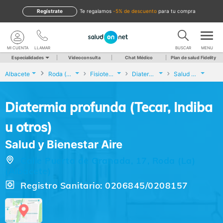
Regístrate
te regalamos
-5% de descuento
para tu compra
MI CUENTA
LLAMAR
BUSCAR
MENU
Especialidades
Videoconsulta
Chat Médico
Plan de salud Fidelity
Albacete
Roda (La)
Fisioterapia
Diatermia profunda (Tecar, Indiba u otros)
Salud y Bienestar Aire
Diatermia profunda (Tecar, Indiba
u otros)
Salud y Bienestar Aire
Calle Puerta de Granada, 17, Roda (La)
(Albacete)
Registro Sanitario: 0206845/0208157