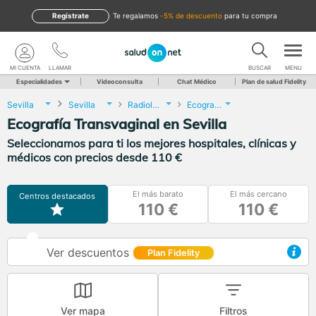
Regístrate
te regalamos
-5% de descuento
para tu compra
MI CUENTA
LLAMAR
BUSCAR
MENU
Especialidades
Videoconsulta
Chat Médico
Plan de salud Fidelity
Sevilla
Sevilla
Radiología
Ecografía Transvaginal
Ecografía Transvaginal en Sevilla
Seleccionamos para ti los mejores hospitales, clínicas y
médicos con precios desde 110 €
El más barato
El más cercano
Centros destacados
110 €
110 €
Ver descuentos
Plan Fidelity
Ver mapa
Filtros