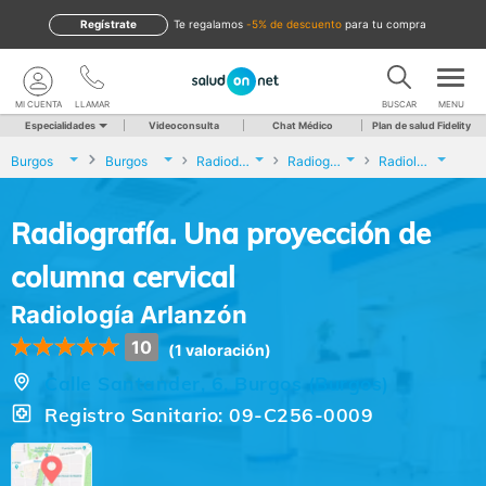
Regístrate
te regalamos
-5% de descuento
para tu compra
MI CUENTA
LLAMAR
BUSCAR
MENU
Especialidades
Videoconsulta
Chat Médico
Plan de salud Fidelity
Burgos
Burgos
Radiodiagnóstico
Radiografía. Una proyección de columna cervical
Radiología Arlanzón
Radiografía. Una proyección de
columna cervical
Radiología Arlanzón
10
(1 valoración)
Calle Santander, 6, Burgos (Burgos)
Registro Sanitario: 09-C256-0009