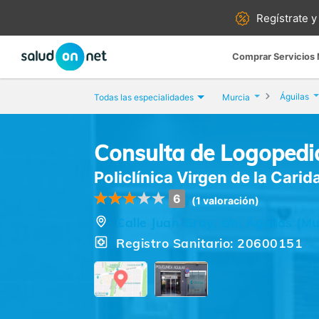
Regístrate y
Comprar Servicios
Águilas
Todas las especialidades
Murcia
Consulta de Logopedi
Policlínica Virgen de la Carid
6
(1 valoración)
Calle Juan Gray, s/n, Águilas (Mu
Registro Sanitario: 20600151