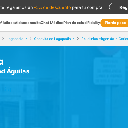
te regalamos
un
-5% de descuento
para tu compra
.
Reg
 Médicos
Videoconsulta
Chat Médico
Plan de salud Fidelity
Pierde peso
Logopedia
Consulta de Logopedia
a
ad Águilas
rcia)