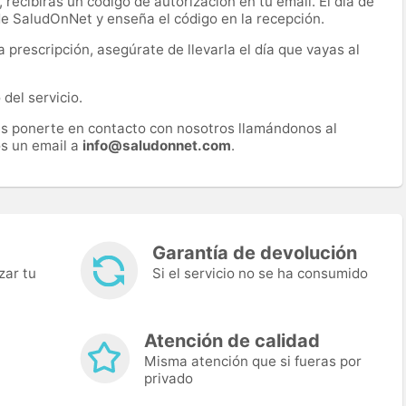
recibirás un código de autorización en tu email. El día de
 de SaludOnNet y enseña el código en la recepción.
prescripción, asegúrate de llevarla el día que vayas al
del servicio.
es ponerte en contacto con nosotros llamándonos al
s un email a
info@saludonnet.com
.
Garantía de devolución
zar tu
Si el servicio no se ha consumido
Atención de calidad
Misma atención que si fueras por
privado