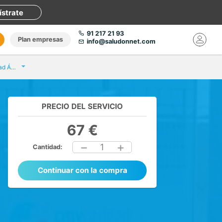
ístrate
91 217 21 93
Plan empresas
info@saludonnet.com
Policlínica Virgen de la Caridad Águilas
PRECIO DEL SERVICIO
67 €
1
Cantidad:
Continuar con la compra