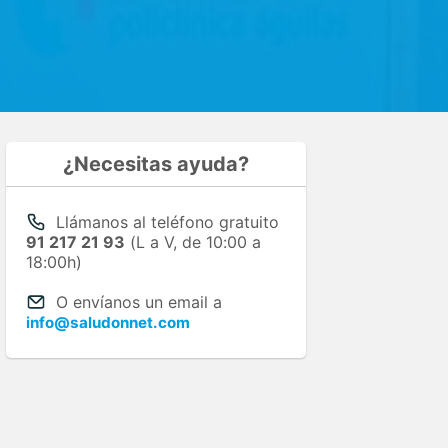
¿Necesitas ayuda?
Llámanos al teléfono gratuito
91 217 21 93
(L a V, de 10:00 a
18:00h)
O envíanos un email a
info@saludonnet.com