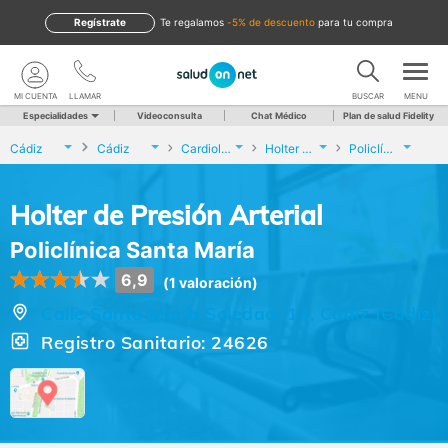
Regístrate
te regalamos
-5% de descuento
para tu compra
MI CUENTA
LLAMAR
BUSCAR
MENU
Especialidades
Videoconsulta
Chat Médico
Plan de salud Fidelity
Cádiz
Cádiz
Cardiología
Holter de Presión Arterial
Policlínica Santa María
Holter de Presión Arterial
Policlínica Santa María
6,9
(1 valoración)
Calle Santa María Soledad, 13, Cádiz (Cádiz)
Registro Sanitario: 24626