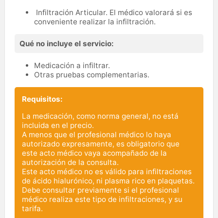
Infiltración Articular. El médico valorará si es
conveniente realizar la infiltración.
Qué no incluye el servicio:
Medicación a infiltrar.
Otras pruebas complementarias.
Requisitos:
La medicación, como norma general, no está
incluida en el precio.
A menos que el profesional médico lo haya
autorizado expresamente, es obligatorio que
este acto médico vaya acompañado de la
autorización de la consulta.
Este acto médico no es válido para infiltraciones
de ácido hialurónico, ni plasma rico en plaquetas.
Debe consultar previamente si el profesional
médico realiza este tipo de infiltraciones, y su
tarifa.