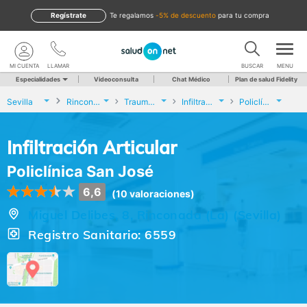
Regístrate
te regalamos
-5% de descuento
para tu compra
MI CUENTA
LLAMAR
BUSCAR
MENU
Especialidades
Videoconsulta
Chat Médico
Plan de salud Fidelity
Sevilla
Rinconada (La)
Traumatología y Cirugía Ortopédica
Infiltración Articular
Policlínica San José
Infiltración Articular
Policlínica San José
6,6
(10 valoraciones)
Miguel Delibes, 8, Rinconada (La) (Sevilla)
Registro Sanitario: 6559