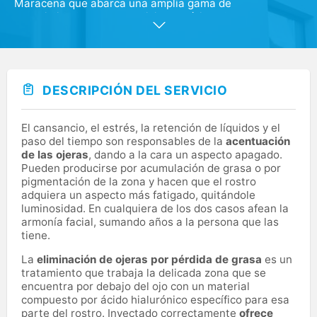
Maracena que abarca una amplia gama de
especialidades como medicina estética, dental,
fisioterapia, nutrición y podología, además de medicina
general. Trabajamos por mejorar la salud y bienestar de
nuestros pacientes, apostando por traer a Maracena la
última tecnología y tratamientos, con el fin de mejorar
continuamente la calidad de los procesos y servicios al
DESCRIPCIÓN DEL SERVICIO
cliente. En Policlínica La Real ofrecemos una asistencia
médica personalizada y de calidad, con tratamientos
que miman y se preocupan por tu salud y tu estética.
El cansancio, el estrés, la retención de líquidos y el
paso del tiempo son responsables de la
acentuación
de las ojeras
, dando a la cara un aspecto apagado.
Pueden producirse por acumulación de grasa o por
pigmentación de la zona y hacen que el rostro
adquiera un aspecto más fatigado, quitándole
luminosidad. En cualquiera de los dos casos afean la
armonía facial, sumando años a la persona que las
tiene.
La
eliminación de ojeras por pérdida de grasa
es un
tratamiento que trabaja la delicada zona que se
encuentra por debajo del ojo con un material
compuesto por ácido hialurónico específico para esa
parte del rostro. Inyectado correctamente
ofrece