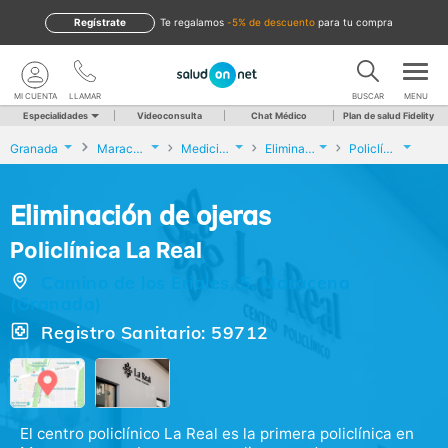
Regístrate
te regalamos
-5% de descuento
para tu compra
MI CUENTA
LLAMAR
BUSCAR
MENU
Especialidades
Videoconsulta
Chat Médico
Plan de salud Fidelity
Granada
Maracena
Medicina Estética
Eliminación de ojeras
Policlínica La Real
Eliminación de ojeras
Policlínica La Real
Camino de los Eriales, 5, Maracena
(Granada)
Registro Sanitario: 59712
El centro policlínico La Real es la primera policlínica en