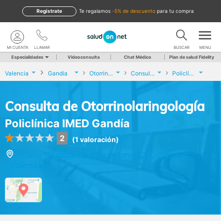
Regístrate
te regalamos
-5% de descuento
para tu compra
MI CUENTA
LLAMAR
BUSCAR
MENU
Especialidades
Videoconsulta
Chat Médico
Plan de salud Fidelity
Valencia
Gandia
Otorrinolaringología
Consulta de Otorrinolaringología
Policlínica IMED Gandía
Consulta de Otorrinolaringología
Policlínica IMED Gandía
2
(1 valoración)
Calle Ciudad de Barcelona, 29, Gandia
(Valencia)