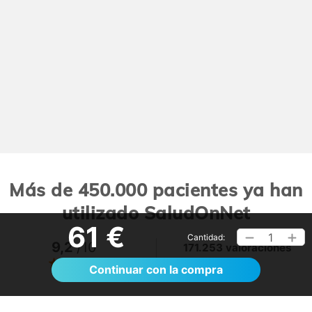
Más de 450.000 pacientes ya han
utilizado SaludOnNet
61 €
1
Cantidad:
9,2
/10
171.253 valoraciones
Ver >
Continuar con la compra