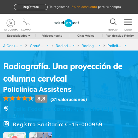
Regístrate
te regalamos
-5% de descuento
para tu compra
MI CUENTA
LLAMAR
BUSCAR
MENU
Especialidades
Videoconsulta
Chat Médico
Plan de salud Fidelity
A Coruña
Coruña (A)
Radiodiagnóstico
Radiografía. Una proyección de columna cervical
Policlínica Assistens
Radiografía. Una proyección de
columna cervical
Policlínica Assistens
8,8
(31 valoraciones)
Calle Federico García, 4, Coruña (A) (A
Coruña)
Registro Sanitario: C-15-000959