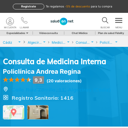
Regístrate
te regalamos
-5% de descuento
para tu compra
MI CUENTA
LLAMAR
BUSCAR
MENU
Especialidades
Videoconsulta
Chat Médico
Plan de salud Fidelity
Cádiz
Algeciras
Medicina Interna
Consulta de Medicina Interna
Policlínica Andrea Regina
Consulta de Medicina Interna
Policlínica Andrea Regina
9,3
(20 valoraciones)
Calle Ruiz Zorrilla, 11, Algeciras (Cádiz)
Registro Sanitario: 1416