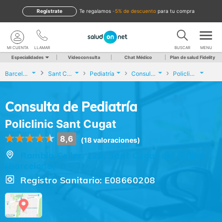
Regístrate
te regalamos
-5% de descuento
para tu compra
MI CUENTA
LLAMAR
BUSCAR
MENU
Especialidades
Videoconsulta
Chat Médico
Plan de salud Fidelity
Barcelona
Sant Cugat del Vallès
Pediatría
Consulta de Pediatría
Policlinic Sant Cugat
Consulta de Pediatría
Policlinic Sant Cugat
8,6
(18 valoraciones)
Rambla Celler, 129, Sant Cugat del Vallès
(Barcelona)
Registro Sanitario: E08660208