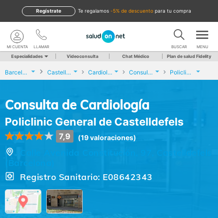
Regístrate
te regalamos
-5% de descuento
para tu compra
MI CUENTA
LLAMAR
BUSCAR
MENU
Especialidades
Videoconsulta
Chat Médico
Plan de salud Fidelity
Barcelona
Castelldefels
Cardiología
Consulta de Cardiología
Policlinic General de Castelldefels
Consulta de Cardiología
Policlinic General de Castelldefels
7,9
(19 valoraciones)
Calle Avenida Constitución, 97, Castelldefels
(Barcelona)
Registro Sanitario: E08642343