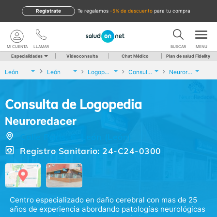
Regístrate
te regalamos
-5% de descuento
para tu compra
MI CUENTA
LLAMAR
BUSCAR
MENU
Especialidades
Videoconsulta
Chat Médico
Plan de salud Fidelity
León
León
Logopedia
Consulta de Logopedia
Neuroredacer
Consulta de Logopedia
Neuroredacer
Calle Paris, 6, León (León)
Registro Sanitario: 24-C24-0300
Centro especializado en daño cerebral con mas de 25
años de experiencia abordando patologías neurológicas