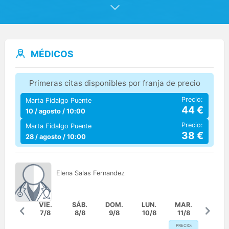
y traumatologicas desde las especialidades de
Fisioterapia, Terapia Ocupacional, Psicología,
Logopedia y Neuropsicologia
MÉDICOS
Primeras citas disponibles por franja de precio
Precio:
Marta Fidalgo Puente
44
€
10 / agosto / 10:00
Precio:
Marta Fidalgo Puente
38
€
28 / agosto / 10:00
Elena
Salas Fernandez
VIE.
SÁB.
DOM.
LUN.
MAR.
7/8
8/8
9/8
10/8
11/8
PRECIO: