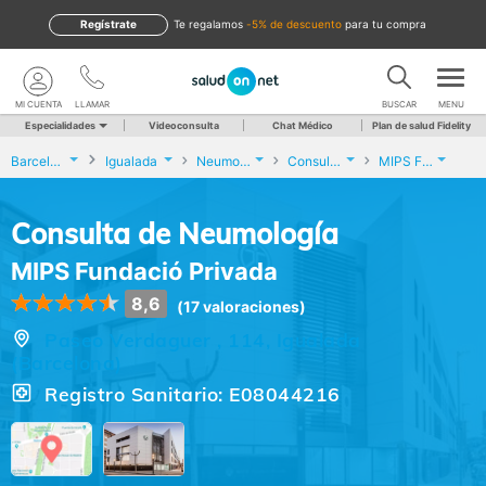
Regístrate
te regalamos
-5% de descuento
para tu compra
MI CUENTA
LLAMAR
BUSCAR
MENU
Especialidades
Videoconsulta
Chat Médico
Plan de salud Fidelity
Barcelona
Igualada
Neumología
Consulta de Neumología
MIPS Fundació Privada
Consulta de Neumología
MIPS Fundació Privada
8,6
(17 valoraciones)
Paseo Verdaguer , 114, Igualada
(Barcelona)
Registro Sanitario: E08044216