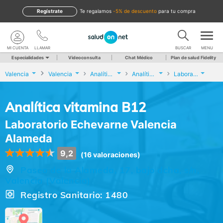
Regístrate
te regalamos
-5% de descuento
para tu compra
MI CUENTA
LLAMAR
BUSCAR
MENU
Especialidades
Videoconsulta
Chat Médico
Plan de salud Fidelity
Valencia
Valencia
Analíticas y Genética
Analítica vitamina B12
Laboratorio Echevarne Valencia Alameda
Analítica vitamina B12
Laboratorio Echevarne Valencia
Alameda
9,2
(16 valoraciones)
Paseo de la Alameda, 17, bajo dcha, s/n,
Valencia (Valencia)
Registro Sanitario: 1480