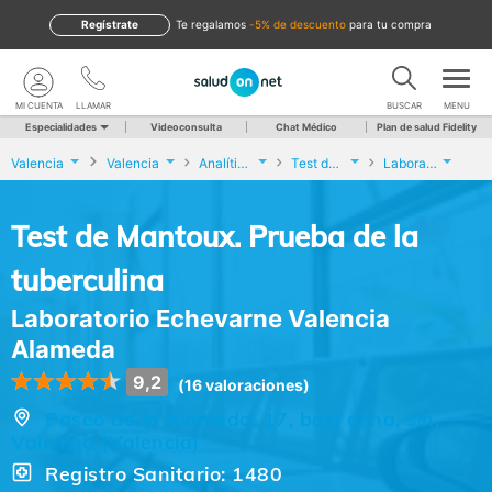
Regístrate
te regalamos
-5% de descuento
para tu compra
MI CUENTA
LLAMAR
BUSCAR
MENU
Especialidades
Videoconsulta
Chat Médico
Plan de salud Fidelity
Valencia
Valencia
Analíticas y Genética
Test de Mantoux. Prueba de la tuberculina
Laboratorio Echevarne Valencia Alameda
Test de Mantoux. Prueba de la
tuberculina
Laboratorio Echevarne Valencia
Alameda
9,2
(16 valoraciones)
Paseo de la Alameda, 17, bajo dcha, s/n,
Valencia (Valencia)
Registro Sanitario: 1480