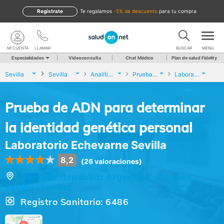
Regístrate
te regalamos
-5% de descuento
para tu compra
MI CUENTA
LLAMAR
BUSCAR
MENU
Especialidades
Videoconsulta
Chat Médico
Plan de salud Fidelity
Sevilla
Sevilla
Analíticas y Genética
Prueba de ADN para determinar la identidad genética personal
Laboratorio Echevarne Sevilla
Prueba de ADN para determinar
la identidad genética personal
Laboratorio Echevarne Sevilla
8,2
(26 valoraciones)
Avenida República Argentina, 7 local C,,
Sevilla (Sevilla)
Registro Sanitario: 6486