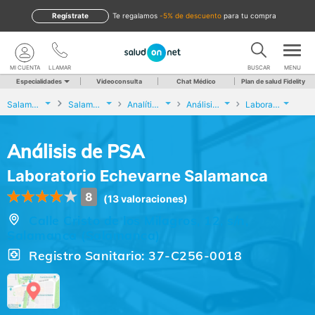
Regístrate
te regalamos
-5% de descuento
para tu compra
MI CUENTA
LLAMAR
BUSCAR
MENU
Especialidades
Videoconsulta
Chat Médico
Plan de salud Fidelity
Salamanca
Salamanca
Analíticas y Genética
Análisis de PSA
Laboratorio Echevarne Salamanca
Análisis de PSA
Laboratorio Echevarne Salamanca
8
(13 valoraciones)
Calle Cristo de los Milagros, 12, s/n,
Salamanca (Salamanca)
Registro Sanitario: 37-C256-0018