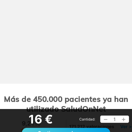
Más de 450.000 pacientes ya han
utilizado SaludOnNet
16 €
1
Cantidad:
9,2
/10
171.212 valoraciones
Ver >