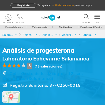
Regístrate
te regalamos
-5% de descuento
para tu compra
MI CUENTA
LLAMAR
BUSCAR
MENU
Especialidades
Videoconsulta
Chat Médico
Plan de salud Fidelity
Salamanca
Salamanca
Analíticas y Genética
Análisis de progesterona
Laboratorio Echevarne Salamanca
Análisis de progesterona
Laboratorio Echevarne Salamanca
8
(13 valoraciones)
Calle Cristo de los Milagros, 12, s/n,
Salamanca (Salamanca)
Registro Sanitario: 37-C256-0018