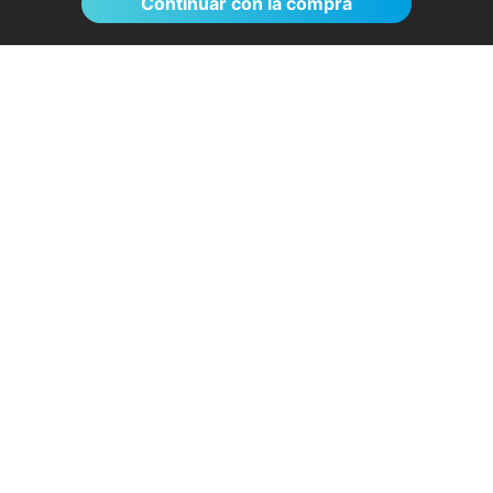
Continuar con la compra
El proceso de reserva fue sumamente
sencillo. La videollamada con la médica resultó
de gran ayuda: me explicó detalladamente las
posibles causas de mi dolencia, me recomendó
medidas para aliviar los síntomas de inmediato y
me indicó los siguientes pasos a seguir según
los resultados de la resonancia.
- Anónimo
04/08/2026
Servicios destacados