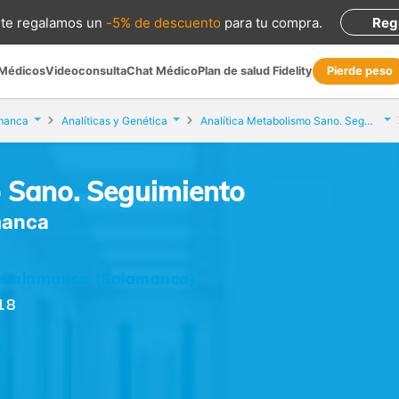
te regalamos
un
-5% de descuento
para tu compra
.
Reg
 Médicos
Videoconsulta
Chat Médico
Plan de salud Fidelity
Pierde peso
manca
Analíticas y Genética
Analítica Metabolismo Sano. Seguimiento
o Sano. Seguimiento
manca
2,, Salamanca (Salamanca)
18