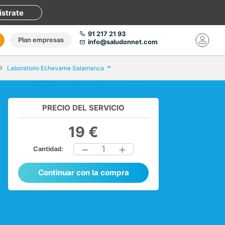
ístrate
91 217 21 93
Plan empresas
info@saludonnet.com
Laboratorio Echevarne Salamanca
PRECIO DEL SERVICIO
19 €
1
Cantidad:
Continuar con la compra