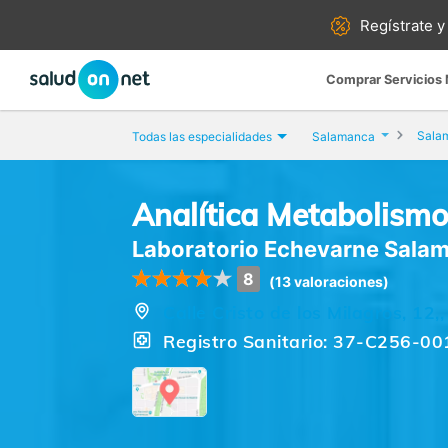
Regístrate y
Comprar Servicios
Sala
Todas las especialidades
Salamanca
Analítica Metabolism
Laboratorio Echevarne Sala
8
(13 valoraciones)
Calle Cristo de los Milagros, 1
Registro Sanitario: 37-C256-00