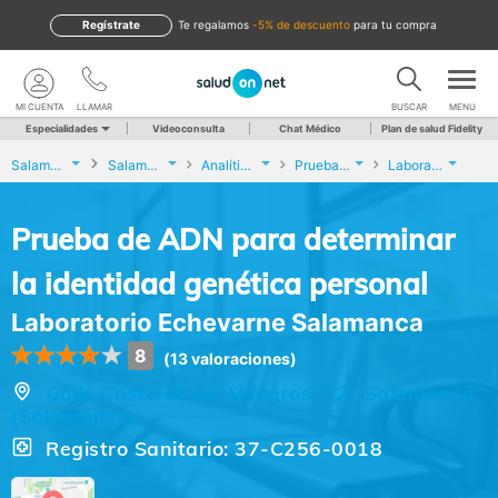
Regístrate
te regalamos
-5% de descuento
para tu compra
MI CUENTA
LLAMAR
BUSCAR
MENU
Especialidades
Videoconsulta
Chat Médico
Plan de salud Fidelity
Salamanca
Salamanca
Analíticas y Genética
Prueba de ADN para determinar la identidad genética personal
Laboratorio Echevarne Salamanca
Prueba de ADN para determinar
la identidad genética personal
Laboratorio Echevarne Salamanca
8
(13 valoraciones)
Calle Cristo de los Milagros, 12,, Salamanca
(Salamanca)
Registro Sanitario: 37-C256-0018