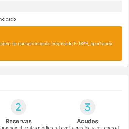
indicado
odelo de consentimiento informado F-1855, aportando
Reservas
Acudes
 llamando al centro médico
al centro médico y entregas el