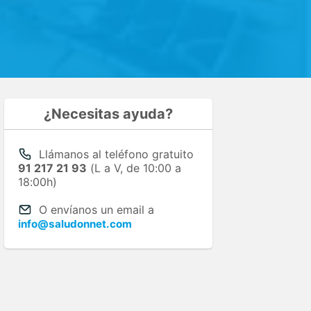
¿Necesitas ayuda?
Llámanos al teléfono gratuito
91 217 21 93
(L a V, de 10:00 a
18:00h)
O envíanos un email a
info@saludonnet.com