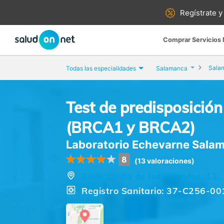
Regístrate y
Comprar Servicios
Sala
Todas las especialidades
Salamanca
Test de predisposició
(BRCA1 y BRCA2)
Laboratorio Echevarne Sala
8
(13 valoraciones)
Calle Cristo de los Milagros, 1
Registro Sanitario: 37-C256-00