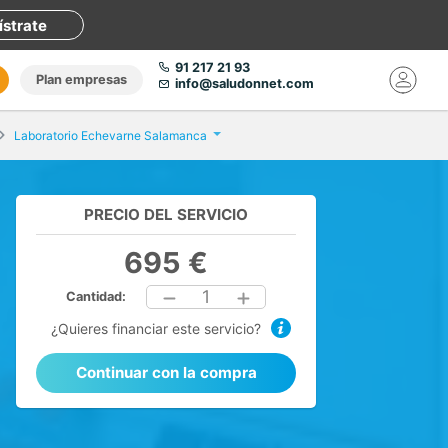
ístrate
91 217 21 93
Plan empresas
info@saludonnet.com
Laboratorio Echevarne Salamanca
PRECIO DEL SERVICIO
695 €
1
Cantidad:
¿Quieres financiar este servicio?
Continuar con la compra