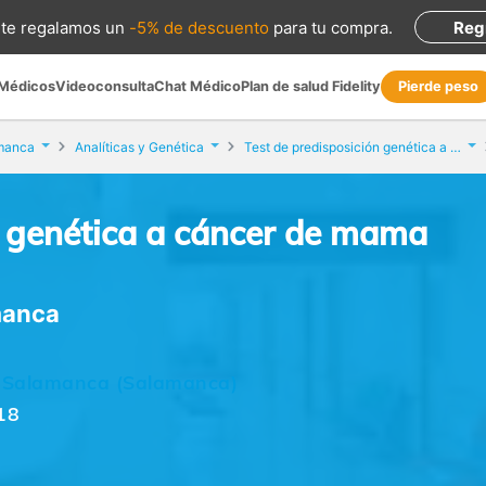
te regalamos
un
-5% de descuento
para tu compra
.
Reg
 Médicos
Videoconsulta
Chat Médico
Plan de salud Fidelity
Pierde peso
manca
Analíticas y Genética
Test de predisposición genética a cáncer de mama (BRCA1 y BRCA2)
n genética a cáncer de mama
manca
2,, Salamanca (Salamanca)
18