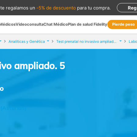
te regalamos
un
-5% de descuento
para tu compra
.
Reg
 Médicos
Videoconsulta
Chat Médico
Plan de salud Fidelity
Pierde peso
Analíticas y Genética
Test prenatal no invasivo ampliado. 5 microdeleciones
Labo
ivo ampliado. 5
do
(Asturias)