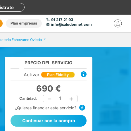
ístrate
91 217 21 93
Plan empresas
info@saludonnet.com
ratorio Echevarne Oviedo
PRECIO DEL SERVICIO
Activar
Plan Fidelity
690 €
1
Cantidad:
¿Quieres financiar este servicio?
Continuar con la compra