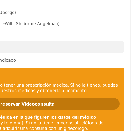
George).
r-Willi; Síndorme Angelman).
indicado
o tener una prescripción médica. Si no la tienes, puedes
nuestros médicos y obtenerla al momento.
 reservar Videoconsulta
dica en la que figuren los datos del médico
y teléfono). Si no la tiene llámenos al teléfono de
a adquirir una consulta con un ginecólogo.