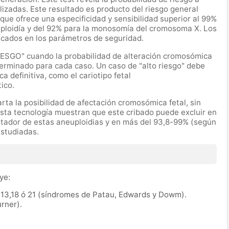
lizadas. Este resultado es producto del riesgo general
que ofrece una especificidad y sensibilidad superior al 99%
riploidía y del 92% para la monosomía del cromosoma X. Los
icados en los parámetros de seguridad.
IESGO" cuando la probabilidad de alteración cromosómica
erminado para cada caso. Un caso de "alto riesgo" debe
 definitiva, como el cariotipo fetal
ico.
ta la posibilidad de afectación cromosómica fetal, sin
esta tecnología muestran que este cribado puede excluir en
rtador de estas aneuploidias y en más del 93,8-99% (según
estudiadas.
ye:
13,18 ó 21 (síndromes de Patau, Edwards y Dowm).
rner).