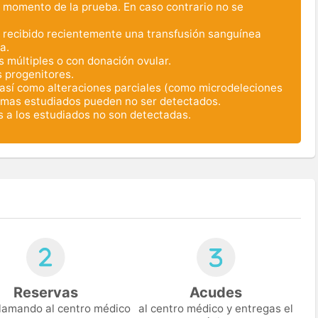
l momento de la prueba. En caso contrario no se
ha recibido recientemente una transfusión sanguínea
a.
 múltiples o con donación ovular.
s progenitores.
 así como alteraciones parciales (como microdeleciones
omas estudiados pueden no ser detectados.
 a los estudiados no son detectadas.
Reservas
Acudes
 llamando al centro médico
al centro médico y entregas el