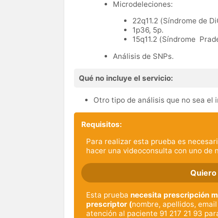
Microdeleciones:
22q11.2 (Síndrome de Di
1p36, 5p.
15q11.2 (Síndrome Prade
Análisis de SNPs.
Qué no incluye el servicio:
Otro tipo de análisis que no sea el 
Requisitos:
Para realizar esta prueba es necesari
hacer una videoconsulta con uno de 
Quiero
Esta prueba
necesita prescripción mé
prescriptor (
nombre, apellidos, email 
atención al paciente 91 217 21 93 par