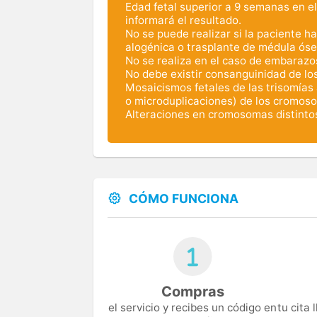
Edad fetal superior a 9 semanas en e
informará el resultado.
No se puede realizar si la paciente 
alogénica o trasplante de médula óse
No se realiza en el caso de embarazos
No debe existir consanguinidad de lo
Mosaicismos fetales de las trisomías
o microduplicaciones) de los cromos
Alteraciones en cromosomas distintos
CÓMO FUNCIONA
Compras
el servicio y recibes un código en
tu cita