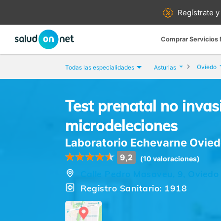
Regístrate y
Comprar Servicios
Oviedo
Todas las especialidades
Asturias
Test prenatal no invas
microdeleciones
Laboratorio Echevarne Ovie
9,2
(10 valoraciones)
Calle Pedro Masaveu, 9, Oviedo 
Registro Sanitario: 1918