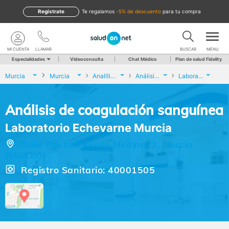
Regístrate
te regalamos
-5% de descuento
para tu compra
MI CUENTA
LLAMAR
BUSCAR
MENU
Especialidades
Videoconsulta
Chat Médico
Plan de salud Fidelity
Murcia
Murcia
Analíticas y Genética
Análisis de coagulación sanguínea
Laboratorio Echevarne Murcia
Análisis de coagulación sanguínea
Laboratorio Echevarne Murcia
Calle Poeta Vicente Medina, 2, Murcia
(Murcia)
Registro Sanitario: 40001505