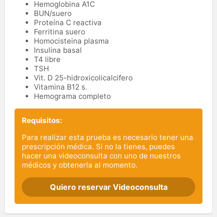
Hemoglobina A1C
BUN/suero
Proteína C reactiva
Ferritina suero
Homocisteina plasma
Insulina basal
T4 libre
TSH
Vit. D 25-hidroxicolicalcifero
Vitamina B12 s.
Hemograma completo
Requisitos:
Para realizar esta prueba es necesario tener una
prescripción médica. Si no la tienes, puedes
hacer una videoconsulta con uno de nuestros
médicos y obtenerla al momento.
Quiero reservar Videoconsulta