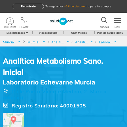
Regístrate
te regalamos
-5% de descuento
para tu compra
MI CUENTA
LLAMAR
BUSCAR
MENU
Especialidades
Videoconsulta
Chat Médico
Plan de salud Fidelity
Murcia
Murcia
Analíticas y Genética
Analítica Metabolismo Sano. Inicial
Laboratorio Echevarne Murcia
Analítica Metabolismo Sano.
Inicial
Laboratorio Echevarne Murcia
Calle Poeta Vicente Medina, 2, Murcia
(Murcia)
Registro Sanitario: 40001505