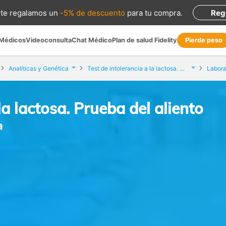
te regalamos
un
-5% de descuento
para tu compra
.
Reg
 Médicos
Videoconsulta
Chat Médico
Plan de salud Fidelity
Pierde peso
Analíticas y Genética
Test de intolerancia a la lactosa. Prueba del aliento
Labora
la lactosa. Prueba del aliento
a
lilla (Melilla)