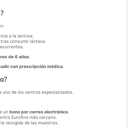
a?
n:
cia a la lactosa.
 tras consumir lácteos.
recurrentes.
res de 6 años
.
cudir con prescripción médica
.
ba?
 a uno de los centros especializados.
be un
bono por correo electrónico
.
entro Eurofins más cercano.
 la recogida de las muestras.