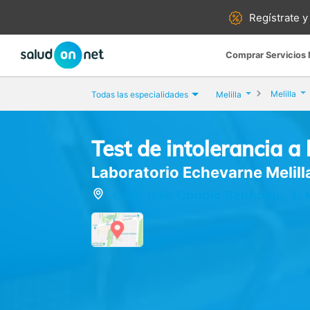
Regístrate y
Comprar Servicios
Melilla
Todas las especialidades
Melilla
Test de intolerancia a 
Laboratorio Echevarne Melill
Calle Jose Obadia Benhamu, 1, Me