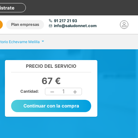
ístrate
91 217 21 93
Plan empresas
info@saludonnet.com
torio Echevarne Melilla
PRECIO DEL SERVICIO
67 €
1
Cantidad:
Continuar con la compra