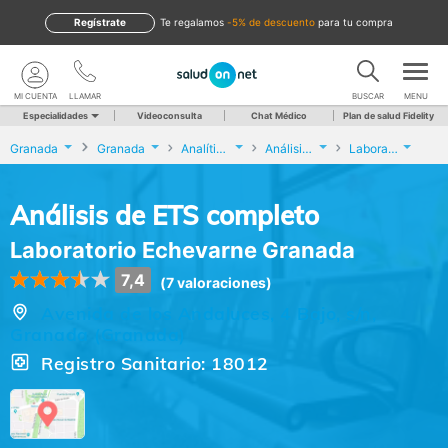
Regístrate
te regalamos
-5% de descuento
para tu compra
MI CUENTA
LLAMAR
BUSCAR
MENU
Especialidades
Videoconsulta
Chat Médico
Plan de salud Fidelity
Granada
Granada
Analíticas y Genética
Análisis de ETS completo
Laboratorio Echevarne Granada
Análisis de ETS completo
Laboratorio Echevarne Granada
7,4
(7 valoraciones)
Avenida de los Andaluces, 4 Bajo, s/n,
Granada (Granada)
Registro Sanitario: 18012