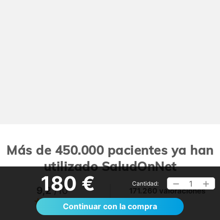
Más de 450.000 pacientes ya han
utilizado SaludOnNet
180 €
1
Cantidad:
9,2
/10
171.260 valoraciones
Ver >
Continuar con la compra