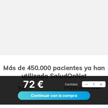
Más de 450.000 pacientes ya han
utilizado SaludOnNet
72 €
1
Cantidad:
9,2
/10
171.256 valoraciones
Ver >
Continuar con la compra