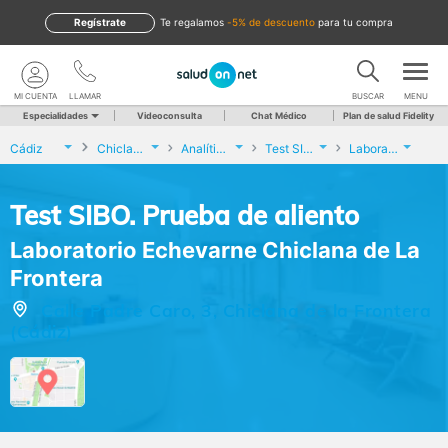
Regístrate
te regalamos
-5% de descuento
para tu compra
MI CUENTA
LLAMAR
BUSCAR
MENU
Especialidades
Videoconsulta
Chat Médico
Plan de salud Fidelity
Cádiz
Chiclana de la Frontera
Analíticas y Genética
Test SIBO. Prueba de aliento
Laboratorio Echevarne Chiclana de La Frontera
Test SIBO. Prueba de aliento
Laboratorio Echevarne Chiclana de La
Frontera
Calle Padre Caro, 3, Chiclana de la Frontera
(Cádiz)