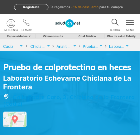
Regístrate
te regalamos
-5% de descuento
para tu compra
MI CUENTA
LLAMAR
BUSCAR
MENU
Especialidades
Videoconsulta
Chat Médico
Plan de salud Fidelity
Cádiz
Chiclana de la Frontera
Analíticas y Genética
Prueba de calprotectina en heces
Laboratorio Echevarne Chiclana de La Frontera
Prueba de calprotectina en heces
Laboratorio Echevarne Chiclana de La
Frontera
Calle Padre Caro, 3, Chiclana de la Frontera
(Cádiz)