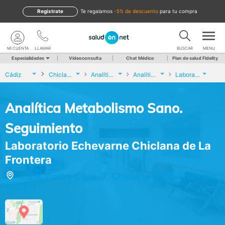
Regístrate
te regalamos
-5% de descuento
para tu compra
MI CUENTA
LLAMAR
BUSCAR
MENU
Especialidades
Videoconsulta
Chat Médico
Plan de salud Fidelity
Cádiz
Chiclana de la Frontera
Analíticas y Genética
Analítica Metabolismo Sano. Seguimiento
Laboratorio Echevarne Chiclana de La Frontera
Analítica Metabolismo Sano.
Seguimiento
Laboratorio Echevarne Chiclana de La
Frontera
Calle Padre Caro, 3, Chiclana de la Frontera
(Cádiz)