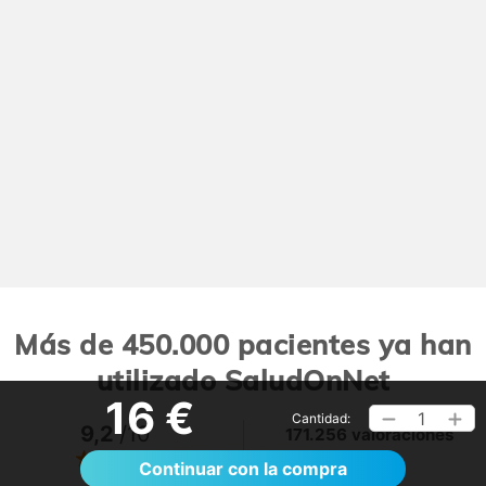
Más de 450.000 pacientes ya han
utilizado SaludOnNet
16 €
1
Cantidad:
9,2
/10
171.256 valoraciones
Ver >
Continuar con la compra