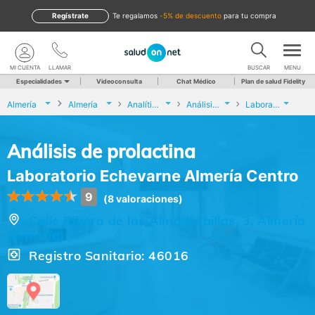
Regístrate
te regalamos
-5% de descuento
para tu compra
MI CUENTA
LLAMAR
BUSCAR
MENU
Especialidades
Videoconsulta
Chat Médico
Plan de salud Fidelity
Almería
Almería
Analíticas y Genética
Análisis de prolactina
Laboratorio Echevarne Almería Centro
Análisis de prolactina
Laboratorio Echevarne Almería Centro
9
(8 valoraciones)
Calle Ribera de las Almadrabillas, 3, Almería
(Almería)
Registro Sanitario: 46016