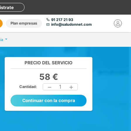
ístrate
91 217 21 93
Plan empresas
info@saludonnet.com
ía
PRECIO DEL SERVICIO
58 €
1
Cantidad:
Continuar con la compra