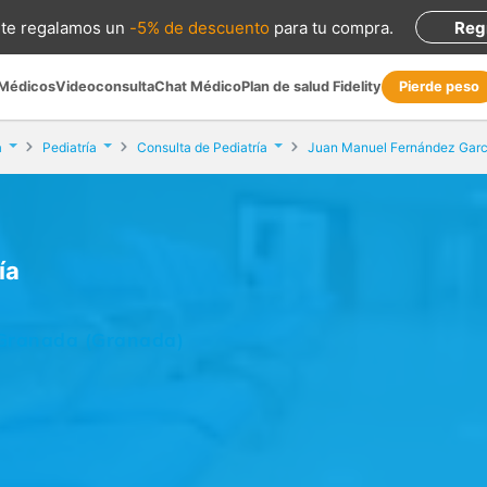
te regalamos
un
-5% de descuento
para tu compra
.
Reg
 Médicos
Videoconsulta
Chat Médico
Plan de salud Fidelity
Pierde peso
a
Pediatría
Consulta de Pediatría
Juan Manuel Fernández Garc
ía
 Granada (Granada)