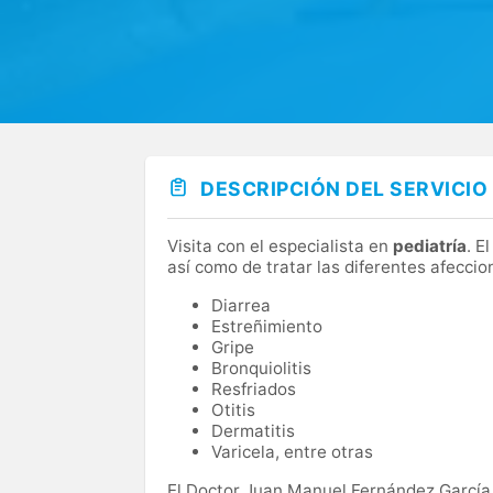
DESCRIPCIÓN DEL SERVICIO
Visita con el especialista en
pediatría
. E
así como de tratar las diferentes afecc
Diarrea
Estreñimiento
Gripe
Bronquiolitis
Resfriados
Otitis
Dermatitis
Varicela, entre otras
El Doctor Juan Manuel Fernández García 