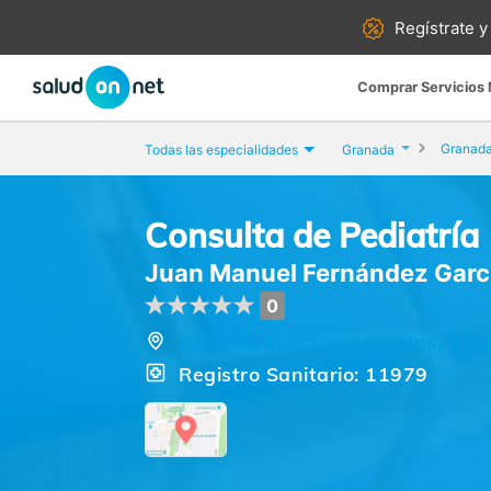
Regístrate y
Comprar Servicios
Granad
Todas las especialidades
Granada
Consulta de Pediatría
Juan Manuel Fernández Garc
0
Avenida Fuerzas Armadas, 21,
Registro Sanitario: 11979