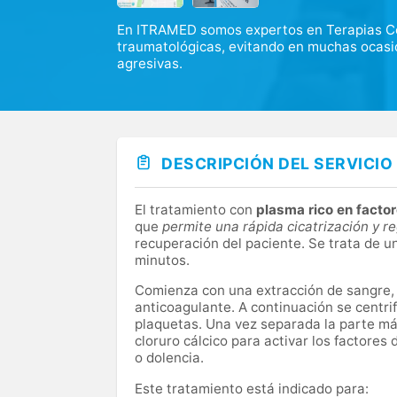
En ITRAMED somos expertos en Terapias Ce
traumatológicas, evitando en muchas ocas
agresivas.
DESCRIPCIÓN DEL SERVICIO
El tratamiento con
plasma rico en facto
que
permite una rápida cicatrización y r
recuperación del paciente. Se trata de u
minutos.
Comienza con una extracción de sangre, 
anticoagulante. A continuación se centri
plaquetas. Una vez separada la parte más
cloruro cálcico para activar los factores 
o dolencia.
Este tratamiento está indicado para: