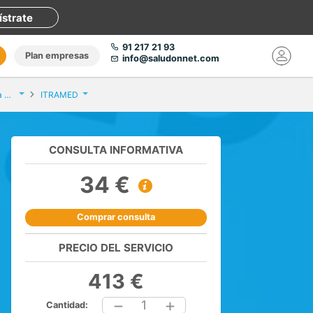
ístrate
91 217 21 93
Plan empresas
info@saludonnet.com
Factores de crecimiento. Plasma enriquecido en plaquetas. Una sesión
ITRAMED
CONSULTA INFORMATIVA
34 €
Comprar consulta
PRECIO DEL SERVICIO
413 €
1
Cantidad: