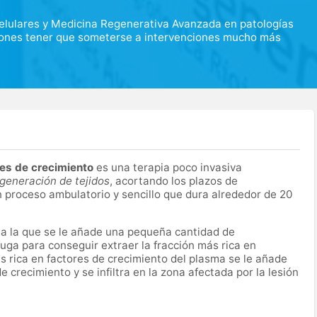
lulares y Medicina Regenerativa Avanzada en patologías
iones tener que someterse a intervenciones mucho más
res de crecimiento
es una terapia poco invasiva
egeneración de tejidos
, acortando los plazos de
n proceso ambulatorio y sencillo que dura alrededor de 20
a la que se le añade una pequeña cantidad de
fuga para conseguir extraer la fracción más rica en
 rica en factores de crecimiento del plasma se le añade
de crecimiento y se infiltra en la zona afectada por la lesión