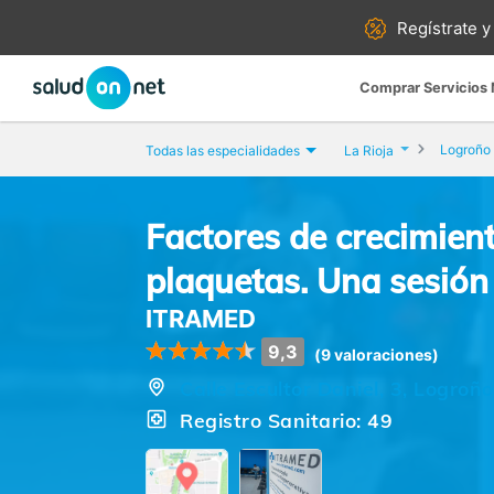
Regístrate y
Comprar Servicios
Logroño
Todas las especialidades
La Rioja
Factores de crecimien
plaquetas. Una sesión
ITRAMED
9,3
(9 valoraciones)
Calle Escultor Daniel, 3, Logroño
Registro Sanitario: 49