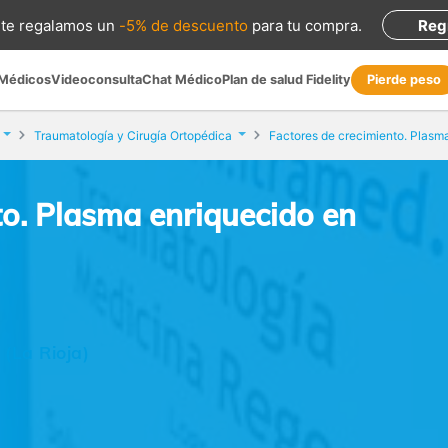
te regalamos
un
-5% de descuento
para tu compra
.
Reg
 Médicos
Videoconsulta
Chat Médico
Plan de salud Fidelity
Pierde peso
Traumatología y Cirugía Ortopédica
to. Plasma enriquecido en
 (La Rioja)