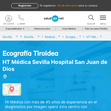
Regístrate
te regalamos
-5% de descuento
para tu compra
MI CUENTA
LLAMAR
BUSCAR
MENU
Especialidades
Videoconsulta
Chat Médico
Plan de salud Fidelity
Sevilla
Sevilla
Radiodiagnóstico
Ecografía Tiroidea
HT Médica Sevilla Hospital San Juan de Dios
Ecografía Tiroidea
HT Médica Sevilla Hospital San Juan de
Dios
Avenida Eduardo Dato, 42, Sevilla (Sevilla)
Ht Médica con más de 45 años de experiencia en el
diagnóstico por Imagen opera este centro con