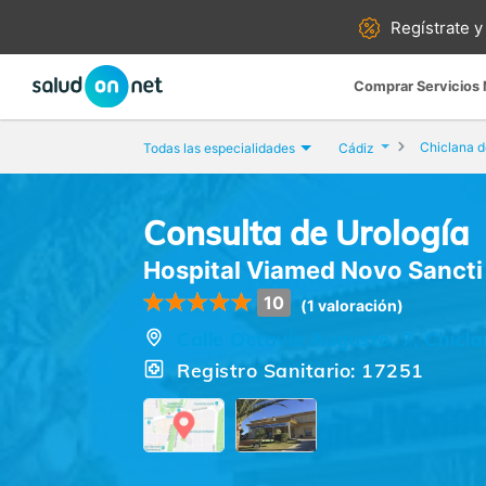
Regístrate y
Comprar Servicios
Chiclana d
Todas las especialidades
Cádiz
Consulta de Urología
Hospital Viamed Novo Sancti 
10
(1 valoración)
Calle Octavio Augusto, 7, Chicla
Registro Sanitario: 17251