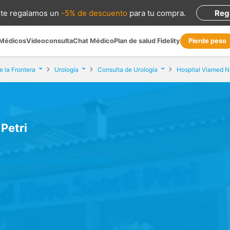
te regalamos
un
-5% de descuento
para tu compra
.
Reg
 Médicos
Videoconsulta
Chat Médico
Plan de salud Fidelity
Pierde peso
e la Frontera
Urología
Consulta de Urología
Hospital Viamed N
Petri
na de la Frontera (Cádiz)