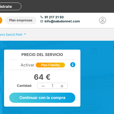
ístrate
91 217 21 93
Plan empresas
info@saludonnet.com
ovo Sancti Petri
PRECIO DEL SERVICIO
Activar
Plan Fidelity
64 €
1
Cantidad:
Continuar con la compra