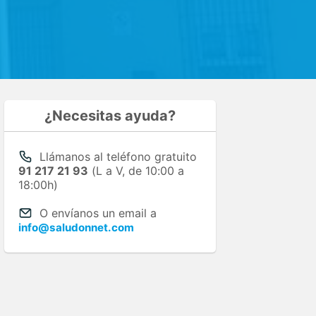
¿Necesitas ayuda?
Llámanos al teléfono gratuito
91 217 21 93
(L a V, de 10:00 a
18:00h)
O envíanos un email a
info@saludonnet.com