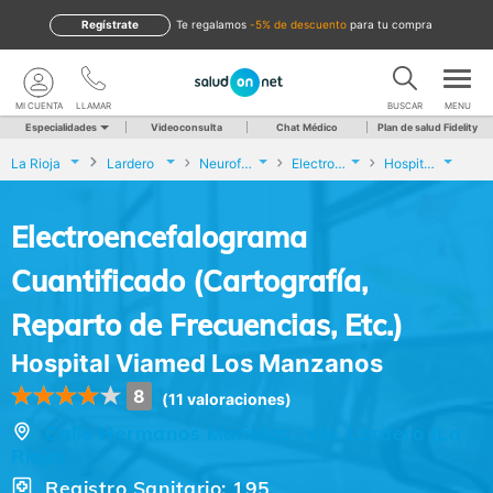
Regístrate
te regalamos
-5% de descuento
para tu compra
MI CUENTA
LLAMAR
BUSCAR
MENU
Especialidades
Videoconsulta
Chat Médico
Plan de salud Fidelity
La Rioja
Lardero
Neurofisiología Clínica
Electroencefalograma Cuantificado (Cartografía, Reparto de Frecuencias, Etc.)
Hospital Viamed Los Manzanos
Electroencefalograma
Cuantificado (Cartografía,
Reparto de Frecuencias, Etc.)
Hospital Viamed Los Manzanos
8
(11 valoraciones)
Calle Hermanos Maristas , s/n, Lardero (La
Rioja)
Registro Sanitario: 195