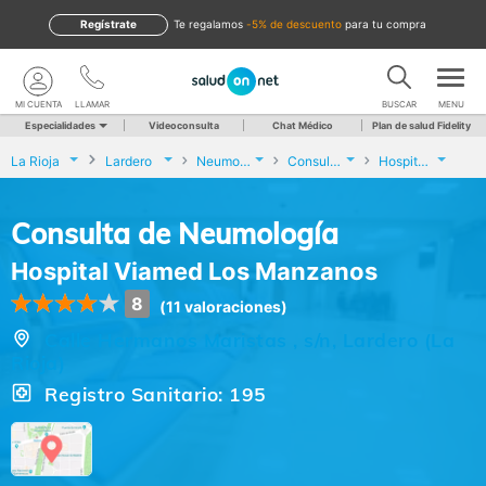
Regístrate
te regalamos
-5% de descuento
para tu compra
MI CUENTA
LLAMAR
BUSCAR
MENU
Especialidades
Videoconsulta
Chat Médico
Plan de salud Fidelity
La Rioja
Lardero
Neumología
Consulta de Neumología
Hospital Viamed Los Manzanos
Consulta de Neumología
Hospital Viamed Los Manzanos
8
(11 valoraciones)
Calle Hermanos Maristas , s/n, Lardero (La
Rioja)
Registro Sanitario: 195