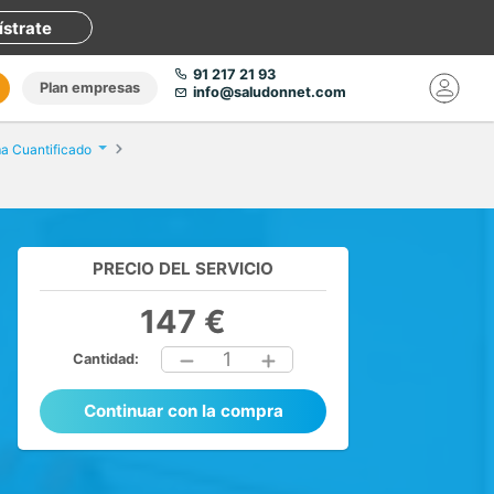
ístrate
91 217 21 93
Plan empresas
info@saludonnet.com
a Cuantificado
PRECIO DEL SERVICIO
147 €
1
Cantidad:
Continuar con la compra