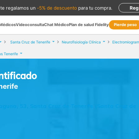
te regalamos
un
-5% de descuento
para tu compra
.
Reg
 Médicos
Videoconsulta
Chat Médico
Plan de salud Fidelity
Pierde peso
Santa Cruz de Tenerife
Neurofisiología Clínica
Electromiogram
s Tenerife
tificado
nerife
aguna, 53, Santa Cruz de Tenerife (Santa Cruz de