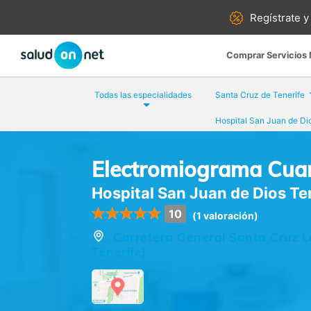
Regístrate y
Comprar Servicios
Todas las especialidades
Santa Cruz de Tenerife
Hospital San Juan de Dio
Electromiograma Cuan
Hospital San Juan de Dios Te
10
(1 valoración)
Carretera General Santa Cruz L
Tenerife)