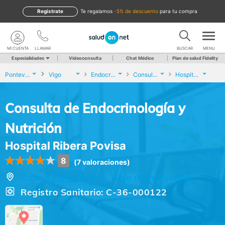
Regístrate
te regalamos
-5% de descuento
para tu compra
MI CUENTA
LLAMAR
BUSCAR
MENU
Especialidades
Videoconsulta
Chat Médico
Plan de salud Fidelity
Pontevedra
Vigo
Endocrinología y Nutrición
Consulta de Endocrinología y Nutrición
Hospital Ribera Povisa
Consulta de Endocrinología y
Nutrición
Hospital Ribera Povisa
8
(7 valoraciones)
Calle Salamanca, 5, Vigo (Pontevedra)
Registro Sanitario: C-36-000122