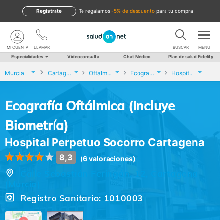
Regístrate
te regalamos
-5% de descuento
para tu compra
MI CUENTA
LLAMAR
BUSCAR
MENU
Especialidades
Videoconsulta
Chat Médico
Plan de salud Fidelity
Murcia
Cartagena
Oftalmología
Ecografía Oftálmica (Incluye Biometría)
Hospital Perpetuo Socorro Cartagena
Ecografía Oftálmica (Incluye
Biometría)
Hospital Perpetuo Socorro Cartagena
8,3
(6 valoraciones)
Calle Sebastián Feringán, 12, Cartagena
(Murcia)
Registro Sanitario: 1010003