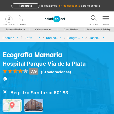
Regístrate
te regalamos
-5% de descuento
para tu compra
MI CUENTA
LLAMAR
BUSCAR
MENU
Especialidades
Videoconsulta
Chat Médico
Plan de salud Fidelity
Badajoz
Zafra
Radiodiagnóstico
Ecografía Mamaria
Hospital Parque Vía de la Plata
Ecografía Mamaria
Hospital Parque Vía de la Plata
7,9
(31 valoraciones)
Carretera de los Santos de Maimona,, Zafra
(Badajoz)
Registro Sanitario: 60188