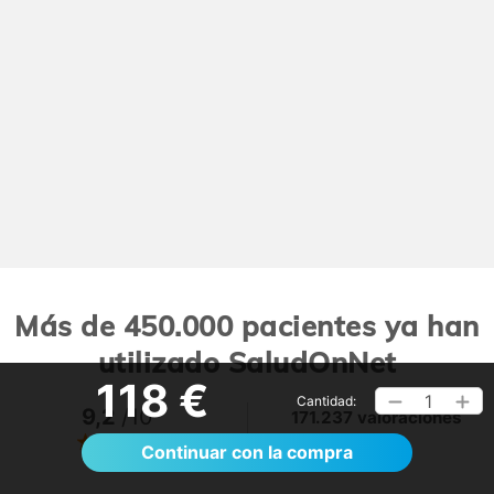
Más de 450.000 pacientes ya han
utilizado SaludOnNet
118 €
1
Cantidad:
9,2
/10
171.237 valoraciones
Ver >
Continuar con la compra