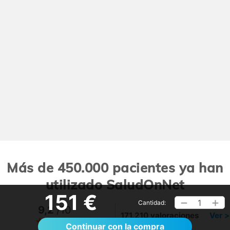
Más de 450.000 pacientes ya han
utilizado SaludOnNet
151 €
1
Cantidad:
9,2
/10
171.210 valoraciones
Ver >
Continuar con la compra