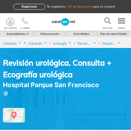
Regístrate
te regalamos
-5% de descuento
para tu compra
MI CUENTA
LLAMAR
BUSCAR
MENU
Especialidades
Videoconsulta
Chat Médico
Plan de salud Fidelity
Cáceres
Cáceres
Urología
Revisión urológica. Consulta + Ecografía urológica
Hospital Parque San Francisco
Revisión urológica. Consulta +
Ecografía urológica
Hospital Parque San Francisco
Ronda de San Francisco, 1, Cáceres
(Cáceres)