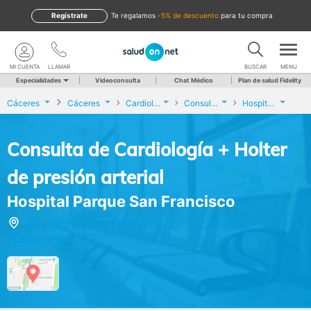
Regístrate
te regalamos
-5% de descuento
para tu compra
MI CUENTA
LLAMAR
BUSCAR
MENU
Especialidades
Videoconsulta
Chat Médico
Plan de salud Fidelity
Cáceres
Cáceres
Cardiología
Consulta de Cardiología + Holter de presión arterial
Hospital Parque San Francisco
Consulta de Cardiología + Holter
de presión arterial
Hospital Parque San Francisco
Ronda de San Francisco, 1, Cáceres
(Cáceres)